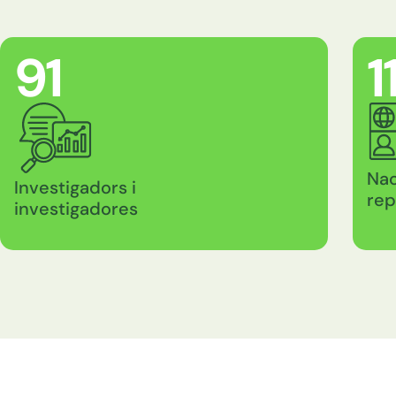
160
1
Nac
Investigadors i
rep
investigadores