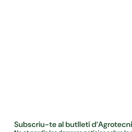
31/07/2026
Agrotecnio romandrà
tancat al públic de l’1 al
23 d’agost
Llegeix la noticia
Subscriu-te al butlletí d’Agrotecn