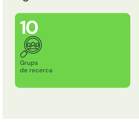
17
Grups
de recerca