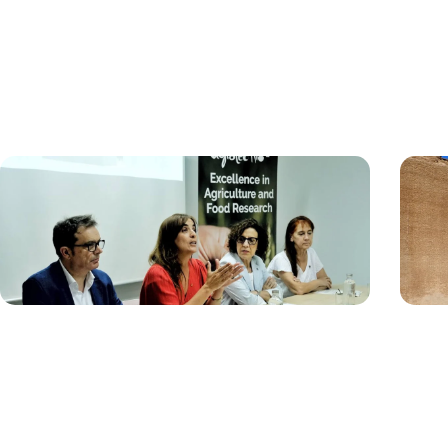
22/07/2026
13/07
Lleida acollirà un nou centre de referència
Una 
en edició genòmica aplicada als cereals
les 