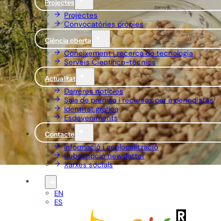
Projectes
Projectes
Convocatòries pròpies
Ciència oberta
Coneixement i recerca de tecnologia
Serveis Científico-tècnics
Actualitat
Darreres notícies
Sala de premsa i recursos per a periodistes
Identitat gràfica
Esdeveniments
Contacte
Informació i geolocalització
Subscripció newsletter
Xarxes socials
CA
EN
ES