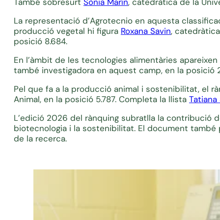
També sobresurt
Sònia Marín
, catedràtica de la Univ
La representació d’Agrotecnio en aquesta classificac
producció vegetal hi figura
Roxana Savin
, catedràtica
posició 8.684.
En l’àmbit de les tecnologies alimentàries apareixen
també investigadora en aquest camp, en la posició 
Pel que fa a la producció animal i sostenibilitat, el 
Animal, en la posició 5.787. Completa la llista
Tatiana
L’edició 2026 del rànquing subratlla la contribució 
biotecnologia i la sostenibilitat. El document també 
de la recerca.