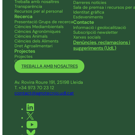
Treballa amb nosaltres
Darreres notícies
Transparència
Sala de premsa i recursos per a
Recursos per al personal
Identitat gràfica
Recerca
Esdeveniments
Presentació Grups de recerca
Contacte
Ciències Mediambientals
Informació i geolocalització
Ciències Agronòmiques
Subscripció newsletter
Ciències Animals
Xarxes socials
Ciències dels Aliments
Denúncies, reclamacions i
Dret Agroalimentari
suggeriments (UdL)
Projectes
Projectes
Convocatòries pròpies
TREBALLA AMB NOSALTRES
Av. Rovira Roure 191, 25198 Lleida
T. +34 973 70 23 12
contact@agrotecnio.udl.cat