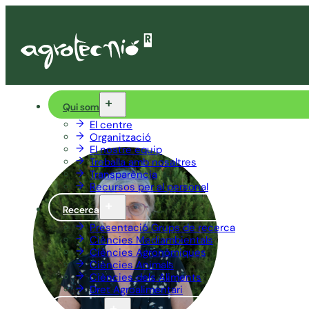
Qui som
El centre
Organització
El nostre equip
Treballa amb nosaltres
Transparència
Recursos per al personal
Recerca
Presentació Grups de recerca
Ciències Mediambientals
Ciències Agronòmiques
Ciències Animals
Ciències dels Aliments
Dret Agroalimentari