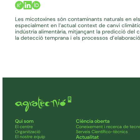
Les micotoxines són contaminants naturals en els
especialment en l’actual context de canvi climàtic
indústria alimentària, mitjançant la predicció de
la detecció temprana i els processos d’elaboració
Qui som
Ciència oberta
El centre
Coneixement i recerca de tecno
Organització
Serveis Científico-tècnics
El nostre equip
Actualitat