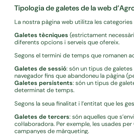
Tipologia de galetes de la web d’Agr
La nostra pàgina web utilitza les categories
Galetes tècniques
(estrictament necessàrie
diferents opcions i serveis que ofereix.
Segons el termini de temps que romanen ac
Galetes de sessió
: són un tipus de galet
navegador fins que abandoneu la pàgina (per
Galetes persistents
: són un tipus de gale
determinat de temps.
Segons la seua finalitat i l’entitat que les ge
Galetes de tercers
: són aquelles que s’en
col·laboradora. Per exemple, les usades per G
campanyes de màrqueting.