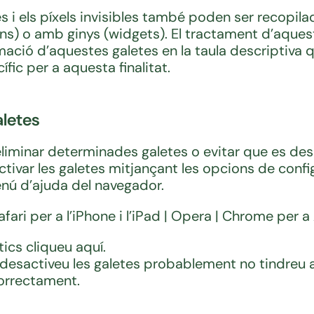
 i els píxels invisibles també poden ser recopila
) o amb ginys (widgets). El tractament d’aquestes
mació d’aquestes galetes en la taula descriptiv
fic per a aquesta finalitat.
aletes
eliminar determinades galetes o evitar que es des
var les galetes mitjançant les opcions de config
enú d’ajuda del navegador.
Safari per a l’iPhone i l’iPad | Opera | Chrome per 
ics cliqueu aquí.
desactiveu les galetes probablement no tindreu ac
correctament.