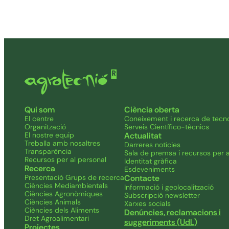
Qui som
Ciència oberta
El centre
Coneixement i recerca de tecno
Organització
Serveis Científico-tècnics
El nostre equip
Actualitat
Treballa amb nosaltres
Darreres notícies
Transparència
Sala de premsa i recursos per a
Recursos per al personal
Identitat gràfica
Recerca
Esdeveniments
Presentació Grups de recerca
Contacte
Ciències Mediambientals
Informació i geolocalització
Ciències Agronòmiques
Subscripció newsletter
Ciències Animals
Xarxes socials
Ciències dels Aliments
Denúncies, reclamacions i
Dret Agroalimentari
suggeriments (UdL)
Projectes