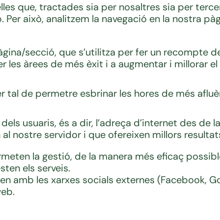
lles que, tractades sia per nosaltres sia per terce
b. Per això, analitzem la navegació en la nostra pà
ina/secció, que s’utilitza per fer un recompte de l
r les àrees de més èxit i a augmentar i millorar el
r tal de permetre esbrinar les hores de més afluè
n dels usuaris, és a dir, l’adreça d’internet des de
al nostre servidor i que ofereixen millors resultat
meten la gestió, de la manera més eficaç possible,
sten els serveis.
uen amb les xarxes socials externes (Facebook, Goog
web.