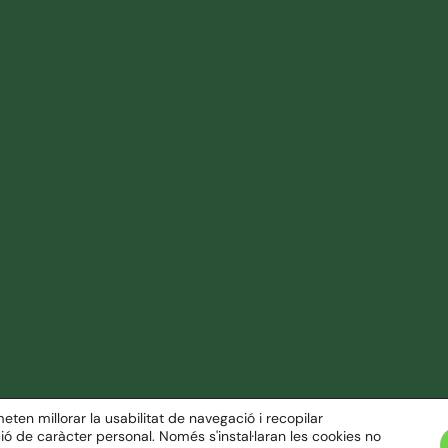
ten millorar la usabilitat de navegació i recopilar
ovetats
ació de caràcter personal. Només s'instal·laran les cookies no