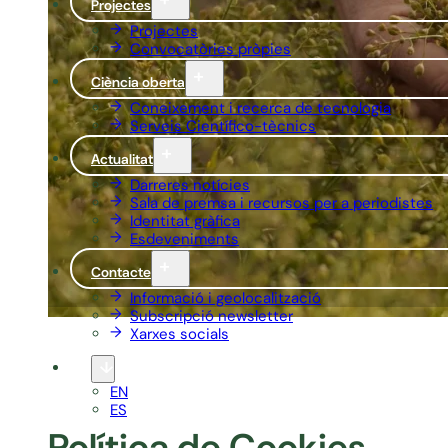
Projectes
Projectes
Convocatòries pròpies
Ciència oberta
Coneixement i recerca de tecnologia
Serveis Científico-tècnics
Actualitat
Darreres notícies
Sala de premsa i recursos per a periodistes
Identitat gràfica
Esdeveniments
Contacte
Informació i geolocalització
Subscripció newsletter
Xarxes socials
CA
EN
ES
Política de Cookies