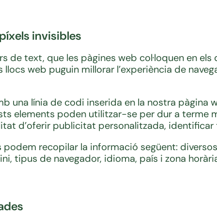
 píxels invisibles
s de text, que les pàgines web col·loquen en els 
locs web puguin millorar l’experiència de navegaci
amb una línia de codi inserida en la nostra pàgin
ts elements poden utilitzar-se per dur a terme 
nalitat d’oferir publicitat personalitzada, identific
les podem recopilar la informació següent: diversos
ini, tipus de navegador, idioma, país i zona horàr
dades