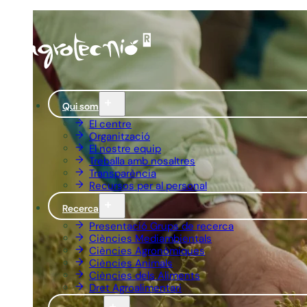
Qui som
El centre
Organització
El nostre equip
Treballa amb nosaltres
Transparència
Recursos per al personal
Recerca
Presentació Grups de recerca
Ciències Mediambientals
Ciències Agronòmiques
Ciències Animals
Ciències dels Aliments
Dret Agroalimentari