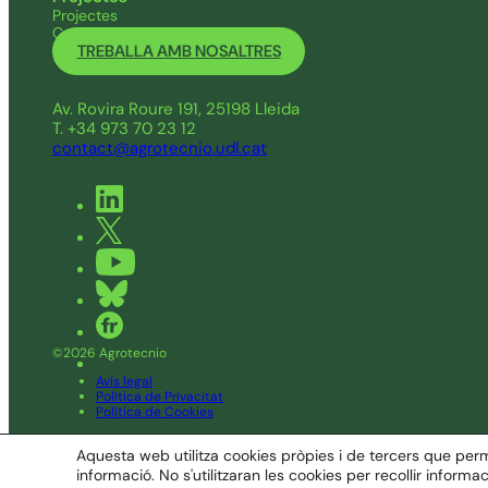
Projectes
Convocatòries pròpies
TREBALLA AMB NOSALTRES
Av. Rovira Roure 191, 25198 Lleida
T. +34 973 70 23 12
contact@agrotecnio.udl.cat
©2026 Agrotecnio
Avís legal
Política de Privacitat
Política de Cookies
Disseny Latipo.cat
Aquesta web utilitza cookies pròpies i de tercers que perme
Subscriu-te al nostre butlletí i estigues al dia de les n
informació. No s'utilitzaran les cookies per recollir inform
SUBSCRIU-TE