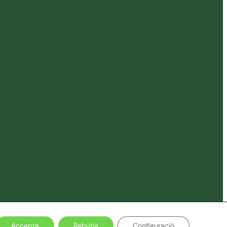
Accepta
Rebutja
Configuració