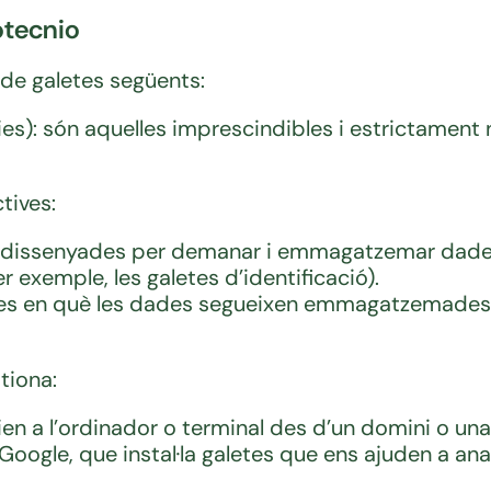
otecnio
 de galetes següents:
s): són aquelles imprescindibles i estrictament n
tives:
es dissenyades per demanar i emmagatzemar dades
 exemple, les galetes d’identificació).
tes en què les dades segueixen emmagatzemades en
stiona:
vien a l’ordinador o terminal des d’un domini o u
oogle, que instal·la galetes que ens ajuden a anali