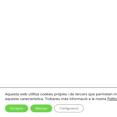
Aquesta web utilitza cookies pròpies i de tercers que permeten mill
aquesta característica. Trobareu més informació a la nostra
Polít
Accepta
Rebutja
Configuració