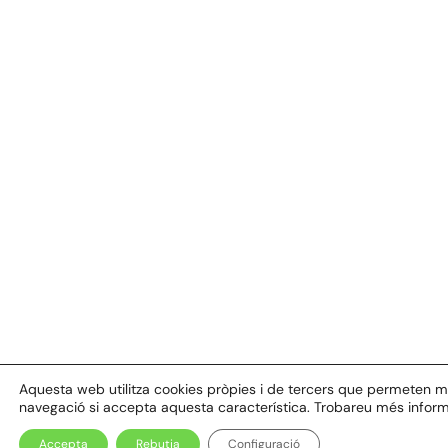
Aquesta web utilitza cookies pròpies i de tercers que permeten millo
navegació si accepta aquesta característica. Trobareu més inform
Accepta
Rebutja
Configuració