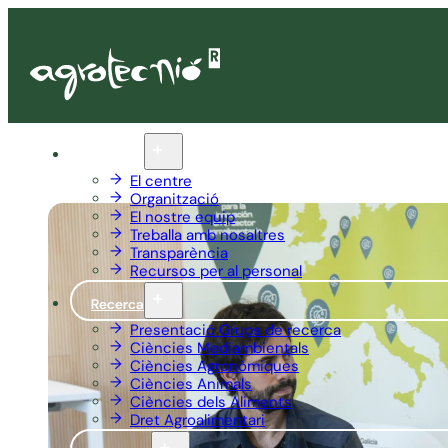
Qui som
El centre
Organització
El nostre equip
Treballa amb nosaltres
Transparència
Recursos per al personal
Recerca
Presentació Grups de recerca
Ciències Mediambientals
Ciències Agronòmiques
Ciències Animals
Ciències dels Aliments
Dret Agroalimentari