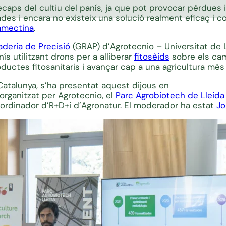
ecaps del cultiu del panís, ja que pot provocar pèrdues 
s i encara no existeix una solució realment eficaç i con
amectina
.
aderia de Precisió
(GRAP) d’Agrotecnio – Universitat de 
s utilitzant drons per a alliberar
fitosèids
sobre els cam
ductes fitosanitaris i avançar cap a una agricultura mé
 Catalunya, s’ha presentat aquest dijous en
organitzat per Agrotecnio, el
Parc Agrobiotech de Lleida
coordinador d’R+D+i d’Agronatur. El moderador ha estat
Jo