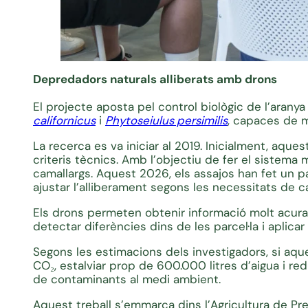
Depredadors naturals alliberats amb drons
El projecte aposta pel control biològic de l’arany
californicus
i
Phytoseiulus persimilis
, capaces de m
La recerca es va iniciar al 2019. Inicialment, aque
criteris tècnics. Amb l’objectiu de fer el sistema 
camallargs. Aquest 2026, els assajos han fet un p
ajustar l’alliberament segons les necessitats de 
Els drons permeten obtenir informació molt acurad
detectar diferències dins de les parcel·la i aplic
Segons les estimacions dels investigadors, si aqu
CO₂, estalviar prop de 600.000 litres d’aigua i redu
de contaminants al medi ambient.
Aquest treball s’emmarca dins l’Agricultura de Pre