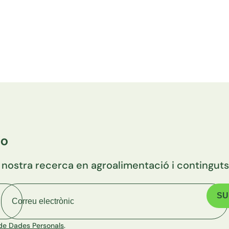
io
 nostra recerca en agroalimentació i continguts 
Correu electrònic
ó de Dades Personals
.