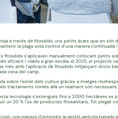
a roja a través de fitosèids, uns petits àcars que en són
antenir la plaga sota control d’una manera continuada i
sts fitosèids s’aplicaven manualment col·locant petits sob
més eficient i viable a gran escala, el 2025, el projecte
as més amb l’aplicació de fitosèids mitjançant drons bas
cada zona del camp.
a sobre l’estat dels cultius gràcies a imatges multiespe
ar els tractaments només allà on realment són necessaris
esta tecnologia s’estengués fins a 2.000 hectàrees es p
ir un 20 % l’ús de productes fitosanitaris. Tot plegat con
cisió, una manera d’entendre la gestió agrícola basada en 