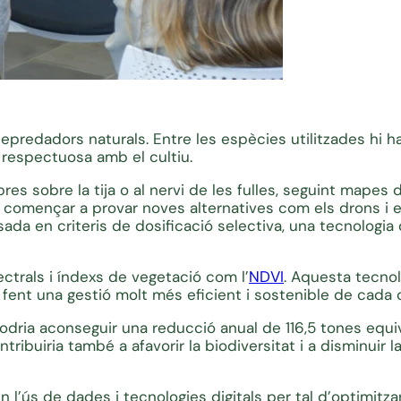
 depredadors naturals. Entre les espècies utilitzades hi 
 respectuosa amb el cultiu.
res sobre la tija o al nervi de les fulles, seguint mapes
 va començar a provar noves alternatives com els drons i e
ada en criteris de dosificació selectiva, una tecnologi
ctrals i índexs de vegetació com l’
NDVI
. Aquesta tecnolo
, fent una gestió molt més eficient i sostenible de cada
odria aconseguir una reducció anual de 116,5 tones equi
tribuiria també a afavorir la biodiversitat i a disminuir 
l’ús de dades i tecnologies digitals per tal d’optimitzar