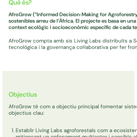
Què és?
AfroGrow (“Informed Decision‑Making for Agroforestry 
sostenibles arreu de l’Àfrica. El projecte es basa en un
context ecològic i socioeconòmic específic de cada ter
AfroGrow compta amb sis Living Labs distribuïts a Se
tecnològica i la governança col·laborativa per fer fro
Objectius
AfroGrow té com a objectiu principal fomentar sisteme
objectius clau:
Establir Living Labs agroforestals com a ecosiste
mitjançant un enfocament multiactor i sensible al