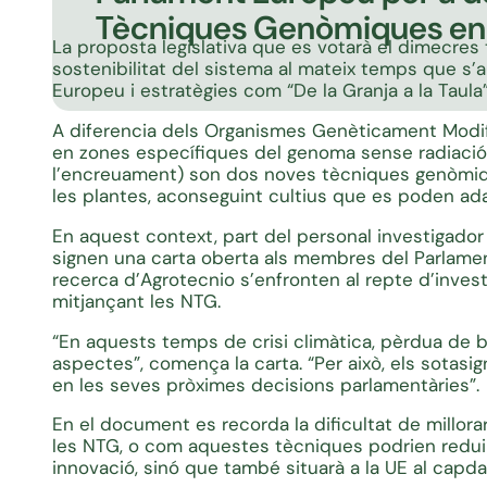
Tècniques Genòmiques en 
La proposta legislativa que es votarà el dimecres t
sostenibilitat del sistema al mateix temps que s’
Europeu i estratègies com “De la Granja a la Taula”
A diferencia dels Organismes Genèticament Modif
en zones específiques del genoma sense radiació n
l’encreuament) son dos noves tècniques genòmiqu
les plantes, aconseguint cultius que es poden ad
En aquest context, part del personal investigador
signen una carta oberta als membres del Parlamen
recerca d’Agrotecnio s’enfronten al repte d’inves
mitjançant les NTG.
“En aquests temps de crisi climàtica, pèrdua de bi
aspectes”, comença la carta. “Per això, els sota
en les seves pròximes decisions parlamentàries”.
En el document es recorda la dificultat de millor
les NTG, o com aquestes tècniques podrien reduir 
innovació, sinó que també situarà a la UE al capda