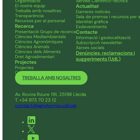
Organització
Serveis Científico-tècnics
El nostre equip
Actualitat
Treballa amb nosaltres
Darreres notícies
Transparència
Sala de premsa i recursos per a
Recursos per al personal
Identitat gràfica
Recerca
Esdeveniments
Presentació Grups de recerca
Contacte
Ciències Mediambientals
Informació i geolocalització
Ciències Agronòmiques
Subscripció newsletter
Ciències Animals
Xarxes socials
Ciències dels Aliments
Denúncies, reclamacions i
Dret Agroalimentari
suggeriments (UdL)
Projectes
Projectes
Convocatòries pròpies
TREBALLA AMB NOSALTRES
Av. Rovira Roure 191, 25198 Lleida
T. +34 973 70 23 12
contact@agrotecnio.udl.cat