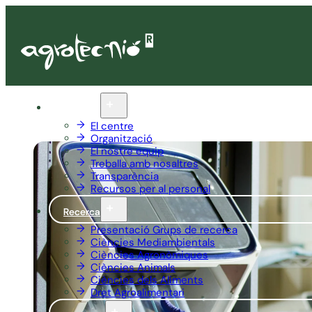
Qui som
El centre
Organització
El nostre equip
Treballa amb nosaltres
Transparència
Recursos per al personal
Recerca
Presentació Grups de recerca
Ciències Mediambientals
Ciències Agronòmiques
Ciències Animals
Ciències dels Aliments
Dret Agroalimentari