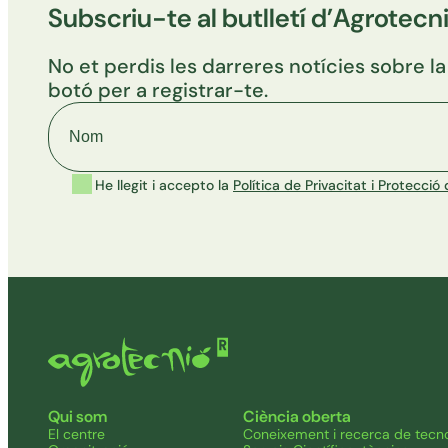
Subscriu-te al butlletí d’Agrotecn
No et perdis les darreres notícies sobre la
botó per a registrar-te.
Nom
He llegit i accepto la
Política de Privacitat i Protecci
Qui som
Ciència oberta
El centre
Coneixement i recerca de tecno