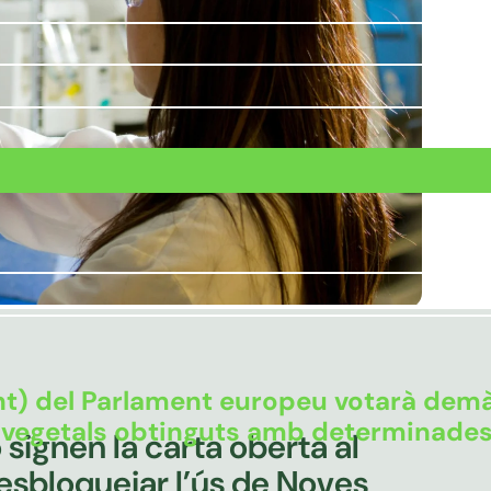
t) del Parlament europeu votarà demà
als vegetals obtinguts amb determinad
signen la carta oberta al
esbloquejar l’ús de Noves