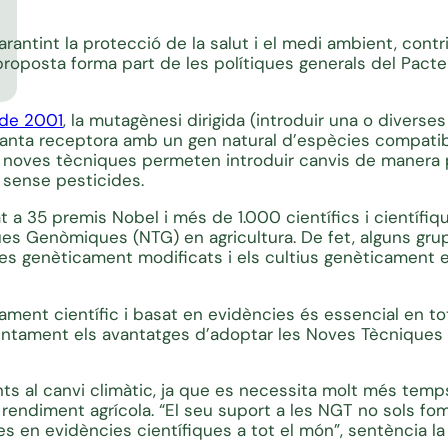
rantint la protecció de la salut i el medi ambient, contri
 proposta forma part de les polítiques generals del Pact
 de 2001
, la mutagènesi dirigida (introduir una o divers
planta receptora amb un gen natural d’espècies compatib
 noves tècniques permeten introduir canvis de manera 
 sense pesticides.
t a 35 premis Nobel i més de 1.000 científics i científi
es Genòmiques (NTG) en agricultura. De fet, alguns gru
smes genèticament modificats i els cultius genèticament 
ament científic i basat en evidències és essencial en to
n atentament els avantatges d’adoptar les Noves Tècniqu
tents al canvi climàtic, ja que es necessita molt més te
rendiment agrícola. “El seu suport a les NGT no sols fom
s en evidències científiques a tot el món”, sentència la