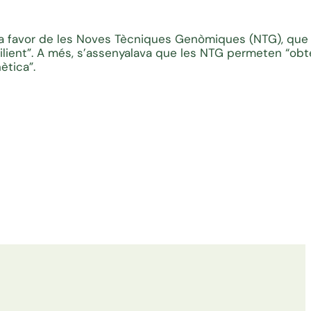
r a favor de les Noves Tècniques Genòmiques (NTG), que 
ilient”. A més, s’assenyalava que les NTG permeten “obt
ètica”.