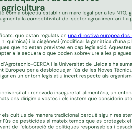
agricultura
é com a objectiu establir un marc legal per a les NTG, ga
augmenta la competitivitat del sector agroalimentari. La
.
icats, que estan regulats en
una directiva europea des
i química) i la cisgènesi (modificar la genètica d’una 
es que no estan previstes en cap legislació. Aquestes
aptar a la sequera o que poden sobreviure a les plagues
 d’Agrotecnio-CERCA i la Universitat de Lleida s’ha suma
t Europeu per a desbloquejar l’ús de les Noves Tècniqu
tigar en un entorn legislatiu incert respecte als organi
odiversitat i renovada inseguretat alimentària, un enfoc
signats ens dirigim a vostès i els instem que consideri
ar els cultius de manera tradicional perquè siguin resis
l’ús de pesticides al mateix temps que es protegeix el 
vant de l’elaboració de polítiques responsables i basade