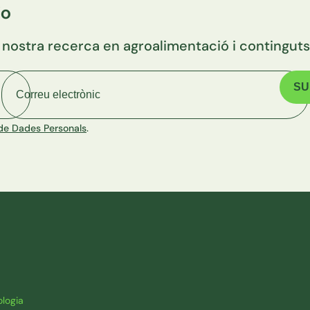
io
 nostra recerca en agroalimentació i continguts 
Correu electrònic
ó de Dades Personals
.
logia