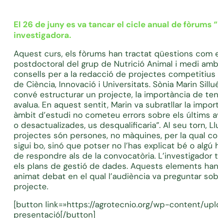
El 26 de juny es va tancar el cicle anual de fòrums
investigadora.
Aquest curs, els fòrums han tractat qüestions com el
postdoctoral del grup de Nutrició Animal i medi ambi
consells per a la redacció de projectes competitiu
de Ciència, Innovació i Universitats. Sònia Marin Sil
convé estructurar un projecte, la importància de tenir
avalua. En aquest sentit, Marin va subratllar la impor
àmbit d’estudi no cometeu errors sobre els últims a
o desactualizades, us desqualificaria”. Al seu torn, L
projectes són persones, no màquines, per la qual cos
sigui bo, sinó que potser no l’has explicat bé o algú h
de respondre als de la convocatòria. L’investigador
els plans de gestió de dades. Aquests elements han 
animat debat en el qual l’audiència va preguntar sob
projecte.
[button link=»https://agrotecnio.org/wp-content/u
presentació[/button]