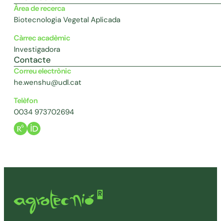
Àrea de recerca
Biotecnologia Vegetal Aplicada
Càrrec acadèmic
Investigadora
Contacte
Correu electrònic
he.wenshu@udl.cat
Telèfon
0034 973702694