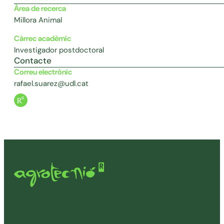
Àrea de recerca
Millora Animal
Càrrec acadèmic
Investigador postdoctoral
Contacte
Correu electrònic
rafael.suarez@udl.cat