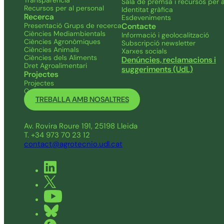
Sala de premsa i recursos per a
Recursos per al personal
Identitat gràfica
Recerca
Esdeveniments
Presentació Grups de recerca
Contacte
Ciències Mediambientals
Informació i geolocalització
Ciències Agronòmiques
Subscripció newsletter
Ciències Animals
Xarxes socials
Ciències dels Aliments
Denúncies, reclamacions i
Dret Agroalimentari
suggeriments (UdL)
Projectes
Projectes
Convocatòries pròpies
TREBALLA AMB NOSALTRES
Av. Rovira Roure 191, 25198 Lleida
T. +34 973 70 23 12
contact@agrotecnio.udl.cat