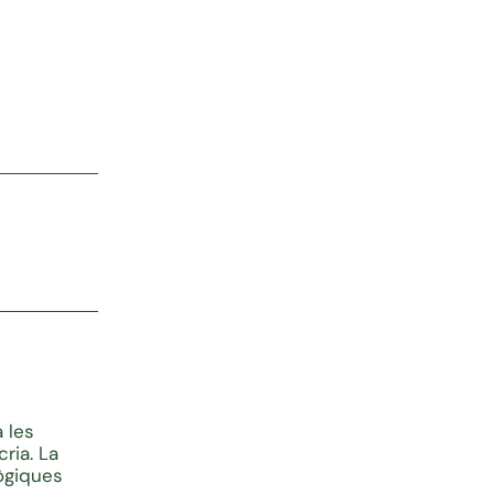
a les
ria. La
ògiques