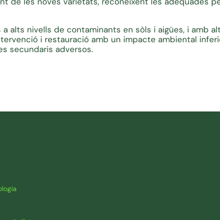
t de les noves varietats, reconeixent les adequades pe
 a alts nivells de contaminants en sòls i aigües, i amb al
tervenció i restauració amb un impacte ambiental inferio
tes secundaris adversos.
logia