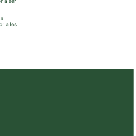
r a ser
ta
r a les