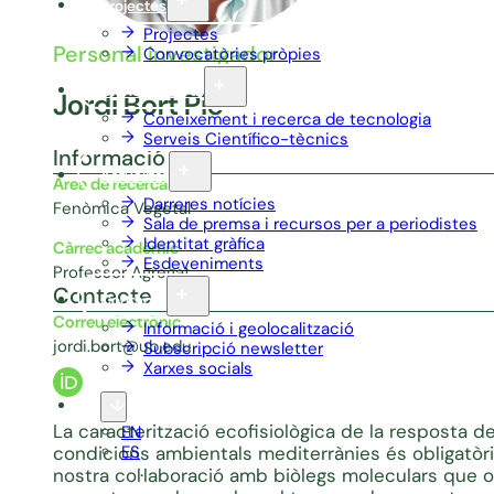
Projectes
Projectes
Personal investigador
Convocatòries pròpies
Ciència oberta
Jordi Bort Pie
Coneixement i recerca de tecnologia
Serveis Científico-tècnics
Informació
Actualitat
Àrea de recerca
Darreres notícies
Fenòmica Vegetal
Sala de premsa i recursos per a periodistes
Identitat gràfica
Càrrec acadèmic
Esdeveniments
Professor Agregat
Contacte
Contacte
Correu electrònic
Informació i geolocalització
jordi.bort@ub.edu
Subscripció newsletter
Xarxes socials
CA
La caracterització ecofisiològica de la resposta de
EN
condicions ambientals mediterrànies és obligatòr
ES
nostra col·laboració amb biòlegs moleculars que o