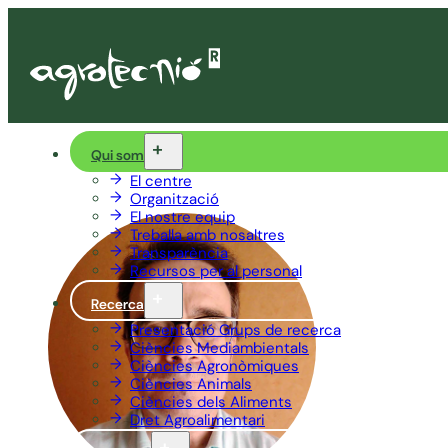
Qui som
El centre
Organització
El nostre equip
Treballa amb nosaltres
Transparència
Recursos per al personal
Recerca
Presentació Grups de recerca
Ciències Mediambientals
Ciències Agronòmiques
Ciències Animals
Ciències dels Aliments
Dret Agroalimentari