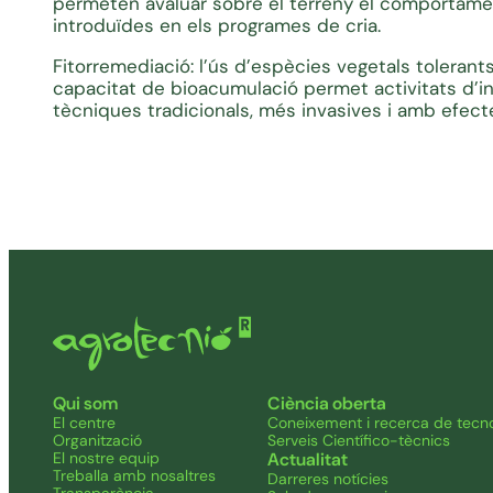
permeten avaluar sobre el terreny el comportamen
introduïdes en els programes de cria.
Fitorremediació: l’ús d’espècies vegetals tolerants
capacitat de bioacumulació permet activitats d’in
tècniques tradicionals, més invasives i amb efec
Qui som
Ciència oberta
El centre
Coneixement i recerca de tecno
Organització
Serveis Científico-tècnics
El nostre equip
Actualitat
Treballa amb nosaltres
Darreres notícies
Transparència