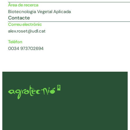
Àrea de recerca
Biotecnologia Vegetal Aplicada
Contacte
Correu electrònic
alex.roset@udl.cat
Telèfon
0034 973702694