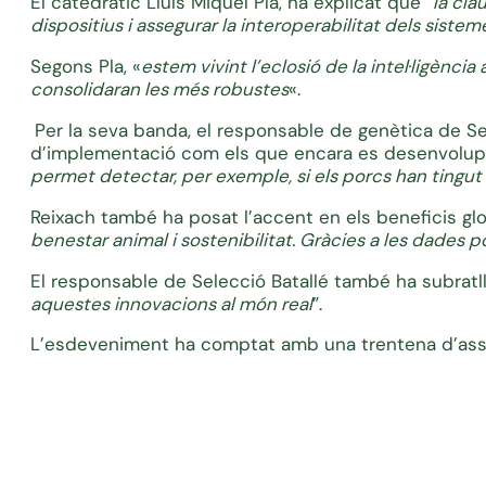
El catedràtic Lluís Miquel Pla, ha explicat que “
la cla
dispositius i assegurar la interoperabilitat dels sistem
Segons Pla, «
estem vivint l’eclosió de la intel·ligènc
consolidaran les més robustes
«.
Per la seva banda, el responsable de genètica de Sel
d’implementació com els que encara es desenvolupen
permet detectar, per exemple, si els porcs han tingut
Reixach també ha posat l’accent en els beneficis glo
benestar animal i sostenibilitat. Gràcies a les dade
El responsable de Selecció Batallé també ha subratlla
aquestes innovacions al món real
”.
L’esdeveniment ha comptat amb una trentena d’assist