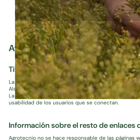
Aviso legal y condiciones de uso
Titularidad del dominio web y finalida
La empresa titular del dominio web
https://www.agr
Alcalde Rovira Roure 191, 25198 Lleida (España), la qu
La finalidad del dominio web de Agrotecnio es dar a
usabilidad de los usuarios que se conectan.
Información sobre el resto de enlaces
Agrotecnio no se hace responsable de las páginas w